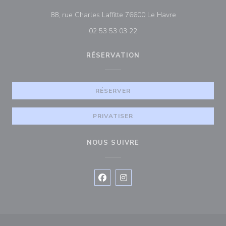
((ouvre une nouv
88, rue Charles Laffitte 76600 Le Havre
02 53 53 03 22
RÉSERVATION
RÉSERVER
PRIVATISER
NOUS SUIVRE
Facebook ((ouvre une nouvelle fenê
Instagram ((ouvre une nouvell