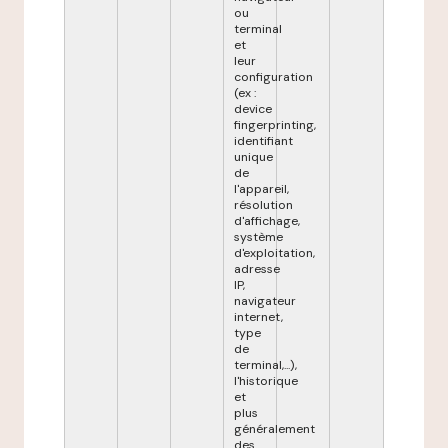
ou
terminal
et
leur
configuration
(ex :
device
fingerprinting,
identifiant
unique
de
l'appareil,
résolution
d'affichage,
système
d'exploitation,
adresse
IP,
navigateur
internet,
type
de
terminal,...),
l'historique
et
plus
généralement
des