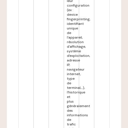
leur
configuration
(ex :
device
fingerprinting,
identifiant
unique
de
l'appareil,
résolution
d'affichage,
système
d'exploitation,
adresse
IP,
navigateur
internet,
type
de
terminal,...),
l'historique
et
plus
généralement
des
informations
de
trafic