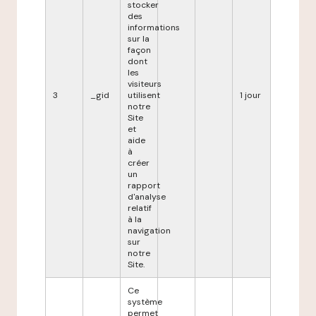
stocker
des
informations
sur la
façon
dont
les
visiteurs
3
_gid
utilisent
1 jour
notre
Site
et
aide
à
créer
un
rapport
d'analyse
relatif
à la
navigation
sur
notre
Site.
Ce
système
permet