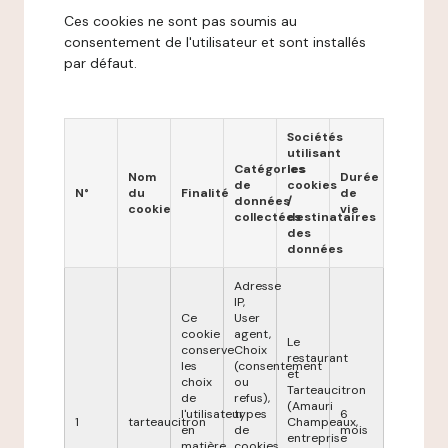
Ces cookies ne sont pas soumis au
consentement de l'utilisateur et sont installés
par défaut.
Sociétés
utilisant
Catégories
les
Nom
Durée
de
cookies
N°
du
Finalité
de
données
/
cookie
vie
collectées
destinataires
des
données
Adresse
IP,
Ce
User
cookie
agent,
Le
conserve
Choix
restaurant
les
(consentement
et
choix
ou
Tarteaucitron
de
refus),
(Amauri
l'utilisateur
types
6
1
tarteaucitron
Champeaux,
en
de
mois
entreprise
matière
cookies