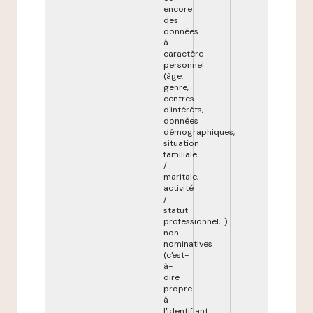
encore
des
données
à
caractère
personnel
(âge,
genre,
centres
d'intérêts,
données
démographiques,
situation
familiale
/
maritale,
activité
/
statut
professionnel,...)
non
nominatives
(c'est-
à-
dire
propre
à
l'identifiant