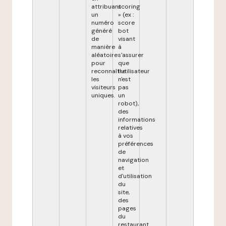
attribuant
scoring
un
» (ex :
numéro
score
généré
bot
de
visant
manière
à
aléatoire
s'assurer
pour
que
reconnaître
l'utilisateur
les
n'est
visiteurs
pas
uniques.
un
robot),
des
informations
relatives
à vos
préférences
de
navigation
et
d'utilisation
du
site,
des
pages
du
restaurant