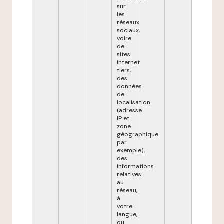
sur
les
réseaux
sociaux,
voire
de
sites
internet
tiers,
des
données
de
localisation
(adresse
IP et
zone
géographique
par
exemple),
des
informations
relatives
au
réseau,
à
votre
langue,
ou