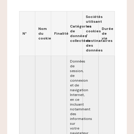
Sociétés
utilisant
Catégories
les
Nom
Durée
de
cookies
N°
du
Finalité
de
données
/
cookie
vie
collectées
destinataires
des
données
Données
de
session,
de
connexion
et de
navigation
Internet,
en ce
incluant
notamment
des
informations
sur
votre
navigateur