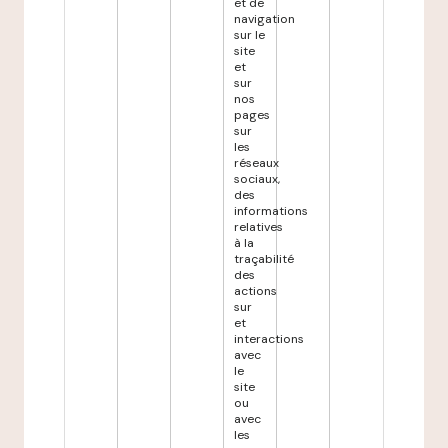
et de
navigation
sur le
site
et
sur
nos
pages
sur
les
réseaux
sociaux,
des
informations
relatives
à la
traçabilité
des
actions
sur
et
interactions
avec
le
site
ou
avec
les