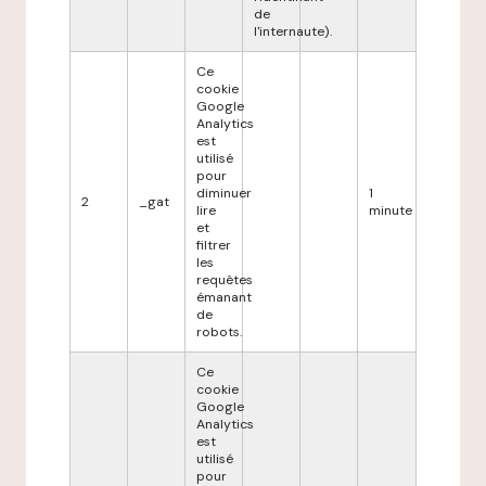
de
l'internaute).
Ce
cookie
Google
Analytics
est
utilisé
pour
diminuer
1
2
_gat
lire
minute
et
filtrer
les
requêtes
émanant
de
robots.
Ce
cookie
Google
Analytics
est
utilisé
pour