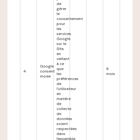
de
gérer
le
consentement
pour
les
services
Google
sur le
Site,
en
veillant
à ce
Google
que
6
4
consent
les
mois
mode
préférences
de
l'utilisateur
en
matière
de
collecte
de
données
soient
respectées
dans
l'ensemble