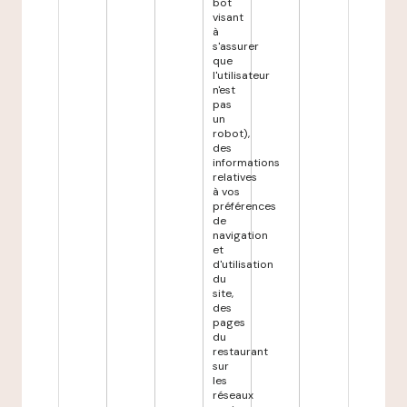
bot
visant
à
s'assurer
que
l'utilisateur
n'est
pas
un
robot),
des
informations
relatives
à vos
préférences
de
navigation
et
d'utilisation
du
site,
des
pages
du
restaurant
sur
les
réseaux