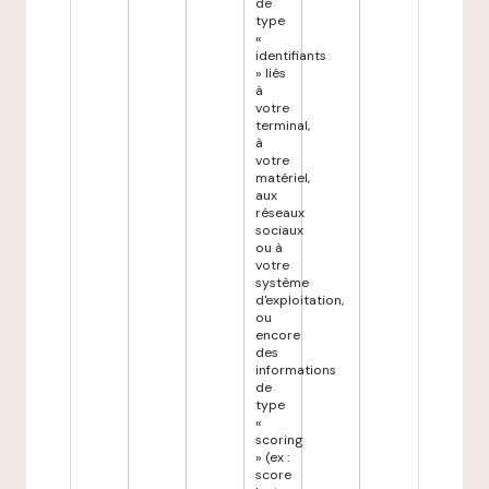
de
type
«
identifiants
» liés
à
votre
terminal,
à
votre
matériel,
aux
réseaux
sociaux
ou à
votre
système
d'exploitation,
ou
encore
des
informations
de
type
«
scoring
» (ex :
score