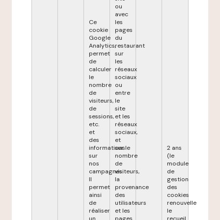
ou
avec
Ce
les
cookie
pages
Google
du
Analytics,
restaurant
permet
sur
de
les
calculer
réseaux
le
sociaux
nombre
ou
de
entre
visiteurs,
le
de
site
sessions,
et les
etc.
réseaux
et
sociaux,
des
et
informations
sur le
2 ans
sur
nombre
(le
nos
de
module
campagnes.
visiteurs,
de
Il
la
gestion
permet
provenance
des
ainsi
des
cookies
de
utilisateurs
renouvelle
réaliser
et les
le
un
pages
recueil