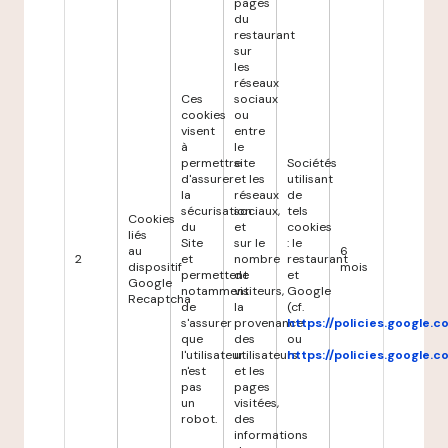
pages
du
restaurant
sur
les
réseaux
Ces
sociaux
cookies
ou
visent
entre
à
le
permettre
site
Sociétés
d'assurer
et les
utilisant
la
réseaux
de
sécurisation
sociaux,
tels
Cookies
du
et
cookies
liés
Site
sur le
: le
au
6
2
et
nombre
restaurant
dispositif
mois
permettent
de
et
Google
notamment
visiteurs,
Google
Recaptcha
de
la
(cf.
s'assurer
provenance
https://policies.google.
que
des
ou
l'utilisateur
utilisateurs
https://policies.google.
n'est
et les
pas
pages
un
visitées,
robot.
des
informations