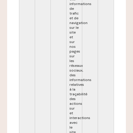
informations
de
trafic
et de
navigation
sur le
site
et
sur
nos
pages
sur
les
réseaux
sociaux,
des
informations
relatives
à la
traçabilité
des
actions
sur
et
interactions
avec
le
site