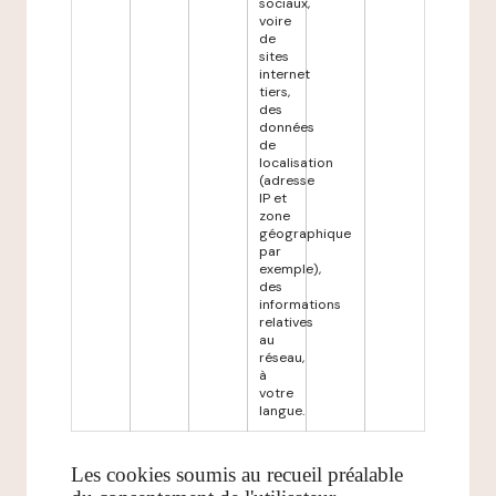
sociaux,
voire
de
sites
internet
tiers,
des
données
de
localisation
(adresse
IP et
zone
géographique
par
exemple),
des
informations
relatives
au
réseau,
à
votre
langue.
Les cookies soumis au recueil préalable