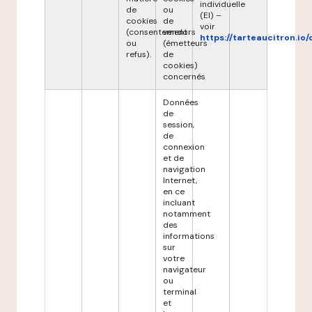
individuelle
de
ou
(EI) –
cookies
de
voir
(consentement
vendors
https://tarteaucitron.io/
ou
(émetteurs
refus).
de
cookies)
concernés
Données
de
session,
de
connexion
et de
navigation
Internet,
en ce
incluant
notamment
des
informations
sur
votre
navigateur
ou
terminal
et