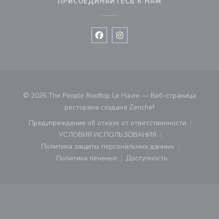
ПРИСОЕДИНЯЙТЕСЬ К НАМ
Facebook ((открывается в новом 
Instagram ((открывается в н
© 2026 The People Rooftop Le Havre — Веб-страница
((открывается в нов
ресторана создана
Zenchef
Предупреждение об отказе от ответственности
((открывается в новом окне))
УСЛОВИЯ ИСПОЛЬЗОВАНИЯ
((открывается в новом окне))
Политика защиты персональных данных
((открывается в новом окне))
Политика печенье
Доступность
((открывается в новом окне))
((открывается в новом