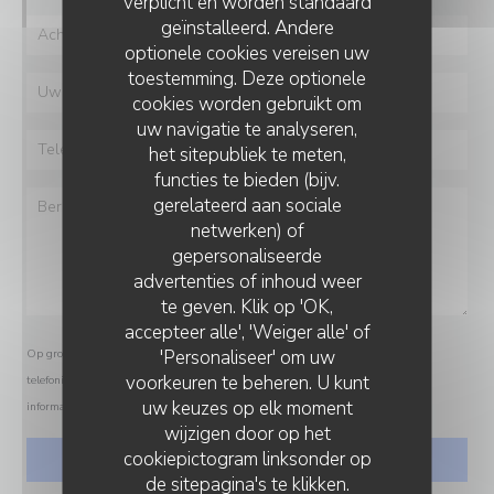
verplicht en worden standaard
geïnstalleerd. Andere
optionele cookies vereisen uw
toestemming. Deze optionele
cookies worden gebruikt om
uw navigatie te analyseren,
het sitepubliek te meten,
functies te bieden (bijv.
gerelateerd aan sociale
netwerken) of
gepersonaliseerde
advertenties of inhoud weer
te geven. Klik op 'OK,
accepteer alle', 'Weiger alle' of
'Personaliseer' om uw
Op grond van de privacywetgeving heeft u het recht om u af te melden voor
voorkeuren te beheren. U kunt
telefonische marketing via het Bel-me-niet Register:
bel-me-niet.nl
. Voor meer
uw keuzes op elk moment
informatie over hoe wij uw gegevens verwerken, zie ons
privacybeleid
.
wijzigen door op het
cookiepictogram linksonder op
de sitepagina's te klikken.