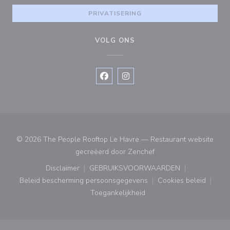
PRIVATISERING
VOLG ONS
Facebook ((opent in een nieuw vens
Instagram ((opent in een nieu
© 2026 The People Rooftop Le Havre — Restaurant website
((opent in een nieuw ve
gecreëerd door
Zenchef
Disclaimer
GEBRUIKSVOORWAARDEN
((opent in een nieuw venster))
((opent in een nieuw venster
Beleid bescherming persoonsgegevens
Cookies beleid
((opent in een nieuw venster))
((opent in ee
Toegankelijkheid
((opent in een nieuw venster))