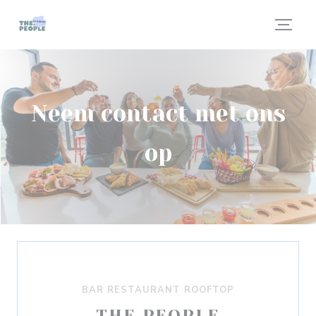
Cookies beheer paneel
Neem contact met ons
op
BAR RESTAURANT ROOFTOP
THE PEOPLE