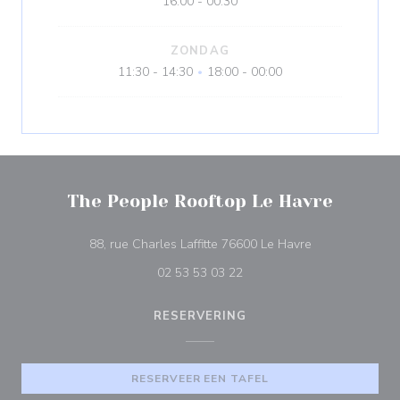
16:00 - 00:30
ZONDAG
11:30 - 14:30
18:00 - 00:00
•
The People Rooftop Le Havre
((opent in een 
88, rue Charles Laffitte 76600 Le Havre
02 53 53 03 22
RESERVERING
RESERVEER EEN TAFEL