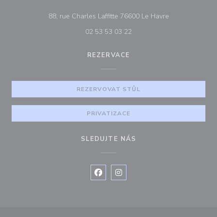
((otevře se v n
88, rue Charles Laffitte 76600 Le Havre
02 53 53 03 22
REZERVACE
REZERVOVAT STŮL
PRIVATIZACE
SLEDUJTE NÁS
Facebook ((otevře se v novém okně
Instagram ((otevře se v nové