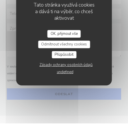
Tato stránka využívá cookies
a dává ti na výběr, co chceš
aktivovat
OK, přijmout vše
Odmítnout všechny cookies
Přizpůsobit
Zásady ochrany osobních údajů
V souladu se zákonem o ochraně spotřebitele máte právo odmítnout marketingová
undefined
volání registrací v Robinsonově seznamu:
robinsonseznam.cz
. Pro více informací o
zpracování vašich údajů si přečtěte naše
zásady ochrany osobních údajů
.