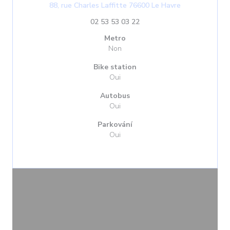
((otevře se v 
88, rue Charles Laffitte 76600 Le Havre
02 53 53 03 22
Metro
Non
Bike station
Oui
Autobus
Oui
Parkování
Oui