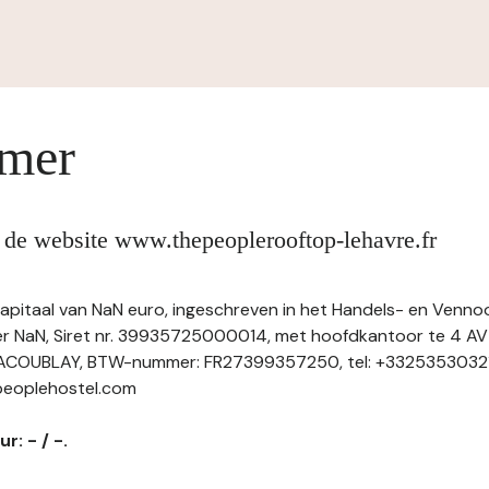
imer
 de website www.thepeoplerooftop-lehavre.fr
kapitaal van NaN euro, ingeschreven in het Handels- en Venn
r NaN, Siret nr. 39935725000014, met hoofdkantoor te 4 
ACOUBLAY, BTW-nummer: FR27399357250, tel: +33253530321,
peoplehostel.com
r: - / -.