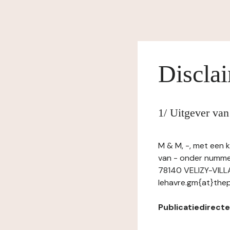
Discla
1/ Uitgever van
M & M, -, met een 
van - onder numme
78140 VELIZY-VILL
lehavre.gm{at}the
Publicatiedirecteu