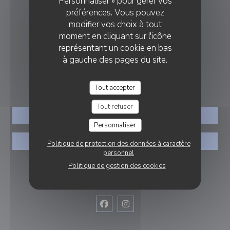
Personnaliser » pour gérer vos
préférences. Vous pouvez
The People Rooftop Le Havre
modifier vos choix à tout
moment en cliquant sur l'icône
((ouvre une nouv
88, rue Charles Laffitte 76600 Le Havre
représentant un cookie en bas
02 53 53 03 22
à gauche des pages du site.
RÉSERVATION
Tout accepter
Tout refuser
RÉSERVER
Personnaliser
PRIVATISER
Politique de protection des données à caractère
personnel
Politique de gestion des cookies
NOUS SUIVRE
Facebook ((ouvre une nouvelle fenê
Instagram ((ouvre une nouvell